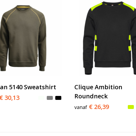
an 5140 Sweatshirt
Clique Ambition
Roundneck
€ 30,13
€ 26,39
vanaf