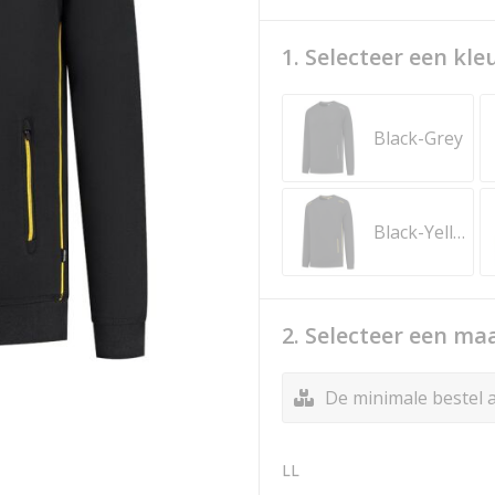
1. Selecteer een kle
Black-Grey
Black-Yellow
2. Selecteer een ma
De minimale bestel a
LL