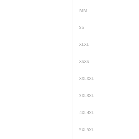
MM
SS
XLXL
XSXS
XXLXXL
3XL3XL
4XL4XL
5XL5XL