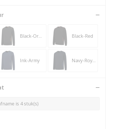
ur
Black-Orange
Black-Red
Ink-Army
Navy-Royal Blue
at
fname is 4 stuk(s)