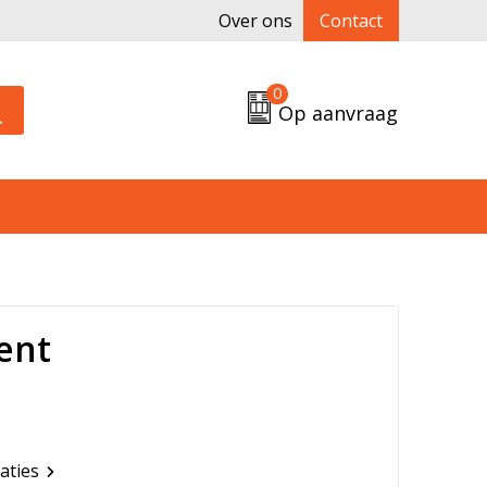
Over ons
Contact
0
Op aanvraag
ent
caties