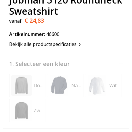
T-Shirts
Sweatshirt
Veiligheidsvesten en Veiligheidshesjes
€ 24,83
vanaf
Vesten
Artikelnummer:
46600
Bekijk alle productspecificaties
Werkkleding sets
Gehoorbescherming
1. Selecteer een kleur
Donkergrijs
Navy
Wit
Zwart