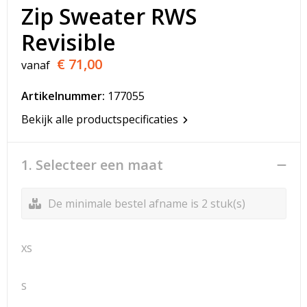
T-Shirts
Zip Sweater RWS
Revisible
Veiligheidsvesten en Veiligheidshesjes
€ 71,00
vanaf
Vesten
Artikelnummer:
177055
Werkkleding sets
Bekijk alle productspecificaties
Gehoorbescherming
1. Selecteer een maat
De minimale bestel afname is 2 stuk(s)
XS
S