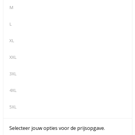
M
L
XL
XXL
3XL
4XL
5XL
Selecteer jouw opties voor de prijsopgave.