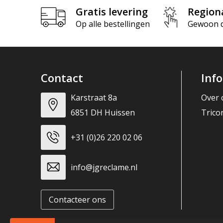
Gratis levering
Region
Op alle bestellingen
Gewoon di
Contact
Inf
Karstraat 8a
Over 
6851 DH Huissen
Trico
+31 (0)26 220 02 06
info@jgreclame.nl
Contacteer ons