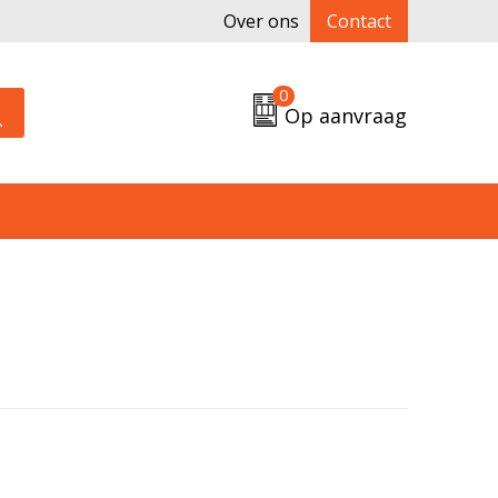
Over ons
Contact
0
Op aanvraag