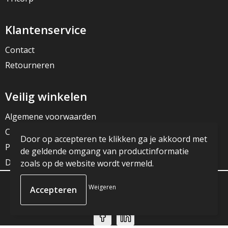
Klantenservice
Contact
Retourneren
Veilig winkelen
Algemene voorwaarden
Cookieverklaring
Door op accepteren te klikken ga je akkoord met
Privacyverklaring
de geldende omgang van productinformatie
Disclaimer
zoals op de website wordt vermeld.
Weigeren
© Copyright JG Reclame 2023