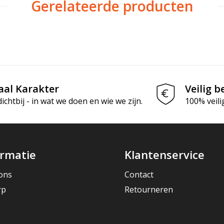
Gerelateerde producten
aal Karakter
Veilig b
chtbij - in wat we doen en wie we zijn.
100% veili
ormatie
Klantenservice
ons
Contact
rp
Retourneren