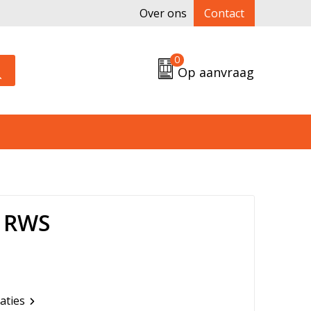
Over ons
Contact
0
Op aanvraag
 RWS
caties