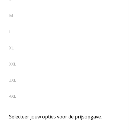
M
L
XL
XXL
3XL
4XL
Selecteer jouw opties voor de prijsopgave.