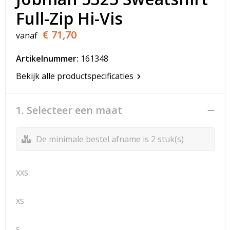
T-Shirts
Full-Zip Hi-Vis
Veiligheidsvesten en Veiligheidshesjes
€ 71,70
vanaf
Vesten
Artikelnummer:
161348
Bekijk alle productspecificaties
Werkkleding sets
Gehoorbescherming
1. Selecteer een maat
De minimale bestel afname is 2 stuk(s)
XXS
XS
S