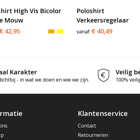
hirt High Vis Bicolor
Poloshirt
e Mouw
Verkeersregelaar
€ 42,95
€ 40,49
vanaf
aal Karakter
Veilig b
chtbij - in wat we doen en wie we zijn.
100% veili
ormatie
Klantenservice
ons
Contact
rp
Retourneren