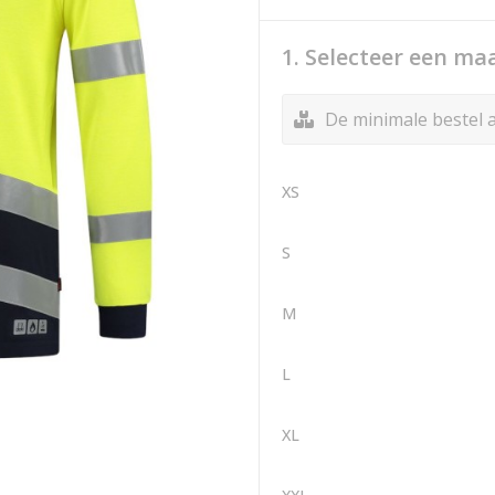
1. Selecteer een ma
De minimale bestel a
XS
S
M
L
XL