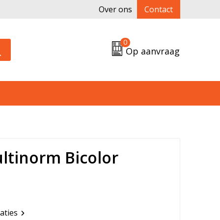
Over ons
Contact
0
Op aanvraag
ltinorm Bicolor
caties