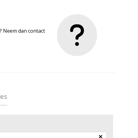
en? Neem dan contact
ies
×