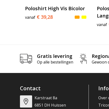
Poloshirt High Vis Bicolor
Polos
Lang
€ 39,28
vanaf
vanaf
Gratis levering
Region
Op alle bestellingen
Gewoon di
Contact
Inf
Karstraat 8a
Over 
6851 DH Huissen
Trico