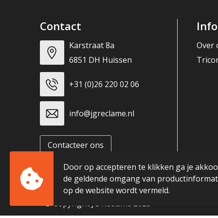
Contact
Inf
Karstraat 8a
Over 
6851 DH Huissen
Trico
+31 (0)26 220 02 06
info@jgreclame.nl
Contacteer ons
Door op accepteren te klikken ga je akko
de geldende omgang van productinformati
op de website wordt vermeld.
© Copyright JG Reclame 2023