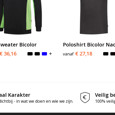
sweater Bicolor
Poloshirt Bicolor Na
€ 36,16
€ 27,18
vanaf
aal Karakter
Veilig b
chtbij - in wat we doen en wie we zijn.
100% veili