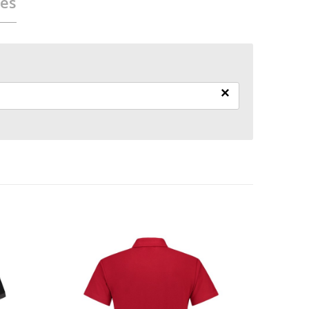
ies
×