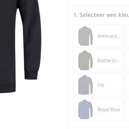
1. Selecteer een kle
Anthracite Melange
Bottle Green
Ink
Royal Blue