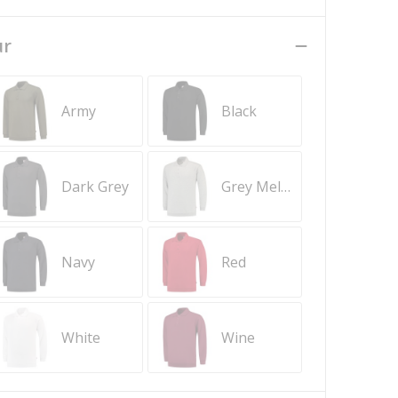
ur
Army
Black
Dark Grey
Grey Melange
Navy
Red
White
Wine