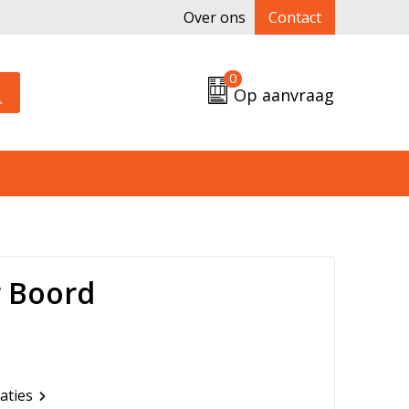
Over ons
Contact
0
Op aanvraag
 Boord
caties