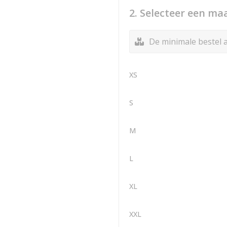
2. Selecteer een ma
De minimale bestel a
XS
S
M
L
XL
XXL