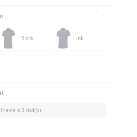
ur
Black
Ink
at
fname is 3 stuk(s)