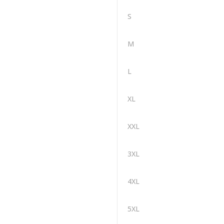
S
M
L
XL
XXL
3XL
4XL
5XL