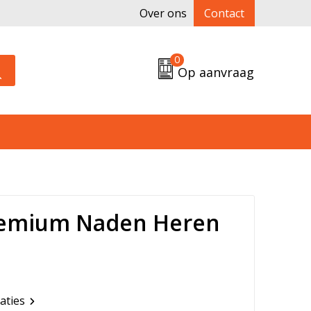
Over ons
Contact
0
Op aanvraag
remium Naden Heren
caties