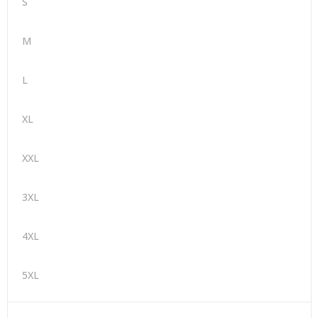
S
M
L
XL
XXL
3XL
4XL
5XL