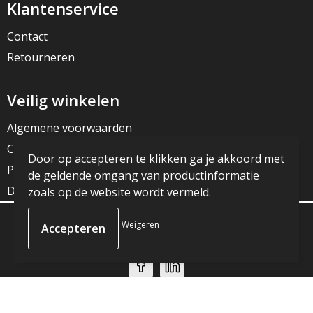
Klantenservice
Contact
Retourneren
Veilig winkelen
Algemene voorwaarden
Cookieverklaring
Door op accepteren te klikken ga je akkoord met
Privacyverklaring
de geldende omgang van productinformatie
Disclaimer
zoals op de website wordt vermeld.
Weigeren
© Copyright JG Reclame 2023