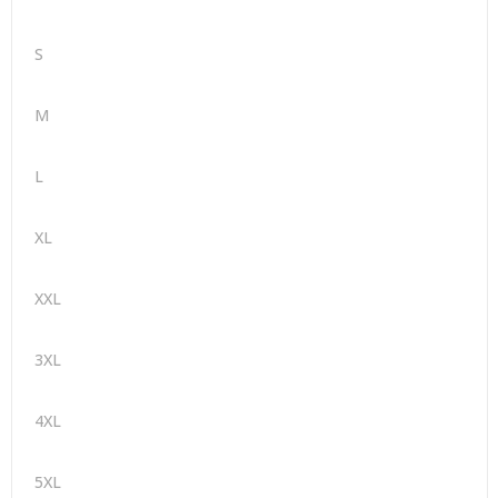
S
M
L
XL
XXL
3XL
4XL
5XL