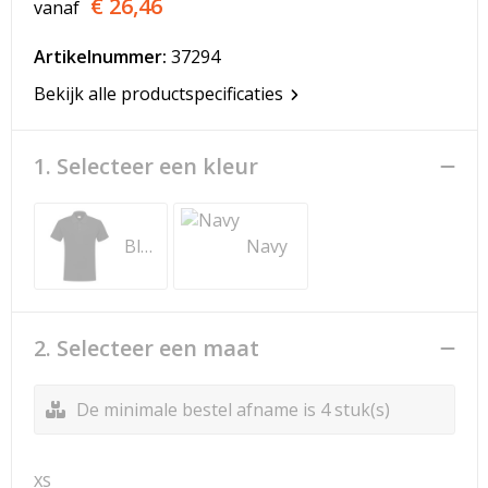
€ 26,46
vanaf
T-Shirts
Artikelnummer:
37294
Veiligheidsvesten en Veiligheidshesjes
Bekijk alle productspecificaties
Vesten
1. Selecteer een kleur
Werkkleding sets
Gehoorbescherming
Black
Navy
2. Selecteer een maat
De minimale bestel afname is 4 stuk(s)
XS