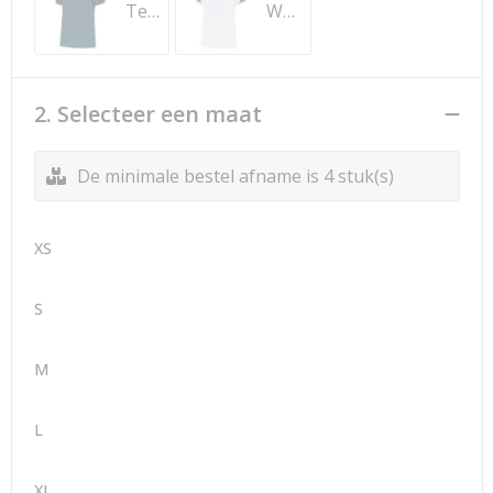
Teal-Black
White-Anthracite
2. Selecteer een maat
De minimale bestel afname is 4 stuk(s)
XS
S
M
L
XL