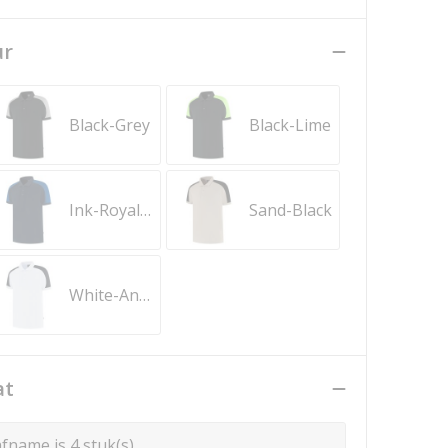
ur
Black-Grey
Black-Lime
Ink-Royal Blue
Sand-Black
White-Anthracite
at
fname is 4 stuk(s)