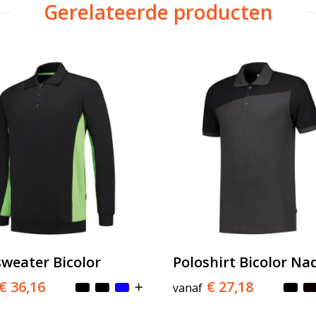
Gerelateerde producten
sweater Bicolor
Poloshirt Bicolor Na
€ 36,16
€ 27,18
vanaf