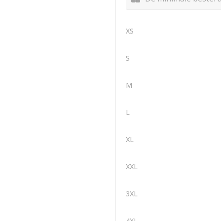
XS
S
M
L
XL
XXL
3XL
4XL