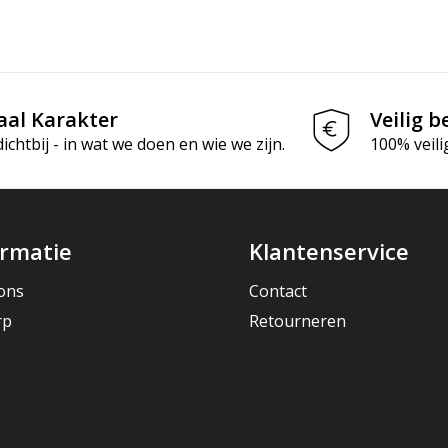
aal Karakter
Veilig b
chtbij - in wat we doen en wie we zijn.
100% veili
ormatie
Klantenservice
ons
Contact
rp
Retourneren