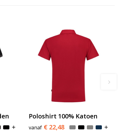
den
Poloshirt 100% Katoen
€ 22,48
vanaf