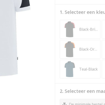
1. Selecteer een kle
Black-Brightred
Black-Orange
Teal-Black
2. Selecteer een ma
De minimale bestel a