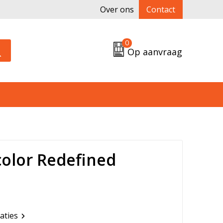
Over ons
Contact
0
Op aanvraag
color Redefined
caties