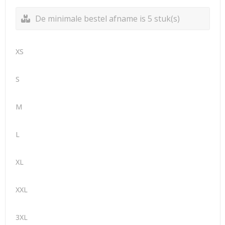
De minimale bestel afname is 5 stuk(s)
XS
S
M
L
XL
XXL
3XL