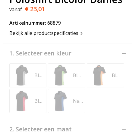
T-Shirts
€ 23,01
vanaf
Veiligheidsvesten en Veiligheidshesjes
Artikelnummer:
68879
Vesten
Bekijk alle productspecificaties
Werkkleding sets
1. Selecteer een kleur
Gehoorbescherming
Black-Grey
Black-Lime
Black-Orange
Black-Red
Navy-Royal Blue
2. Selecteer een maat