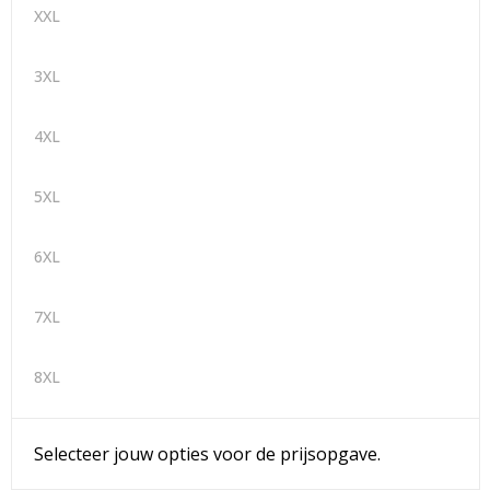
XXL
3XL
4XL
5XL
6XL
7XL
8XL
Selecteer jouw opties voor de prijsopgave.