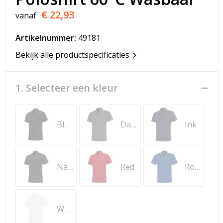
T-Shirts
€ 22,93
vanaf
Veiligheidsvesten en Veiligheidshesjes
Artikelnummer:
49181
Vesten
Bekijk alle productspecificaties
Werkkleding sets
1. Selecteer een kleur
Gehoorbescherming
Black
Dark Grey
Ink
Navy
Red
Royal Blue
White