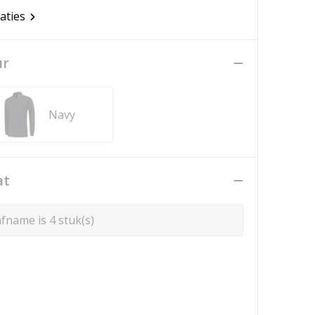
caties
ur
Navy
at
fname is 4 stuk(s)