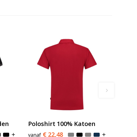
den
Poloshirt 100% Katoen
€ 22,48
vanaf