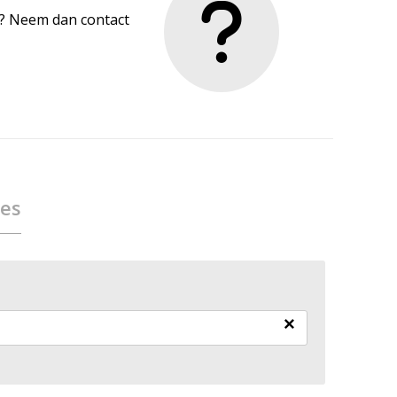
en? Neem dan contact
ies
×