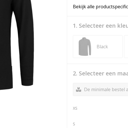
Bekijk alle productspecifi
1. Selecteer een kle
Black
2. Selecteer een ma
De minimale bestel a
XS
S