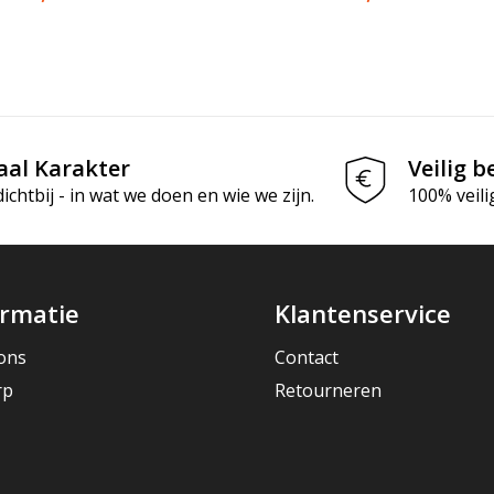
aal Karakter
Veilig b
chtbij - in wat we doen en wie we zijn.
100% veili
ormatie
Klantenservice
ons
Contact
rp
Retourneren