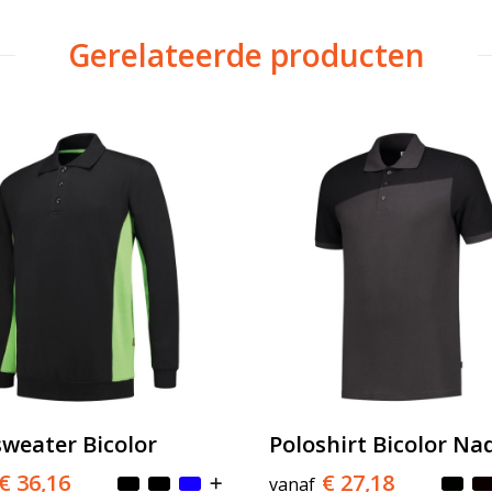
Gerelateerde producten
sweater Bicolor
Poloshirt Bicolor Na
€ 36,16
€ 27,18
vanaf