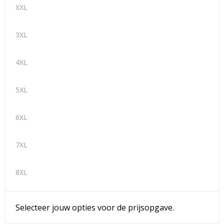
XXL
3XL
4XL
5XL
6XL
7XL
8XL
Selecteer jouw opties voor de prijsopgave.