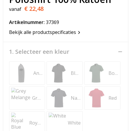
T-Shirts
€ 22,48
vanaf
Veiligheidsvesten en Veiligheidshesjes
Artikelnummer:
37369
Vesten
Bekijk alle productspecificaties
Werkkleding sets
1. Selecteer een kleur
Gehoorbescherming
Anthracite Melange
Black
Bottle Green
Grey Melange
Navy
Red
Royal Blue
White