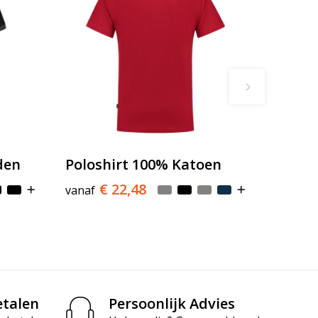
den
Poloshirt 100% Katoen
€ 22,48
vanaf
etalen
Persoonlijk Advies