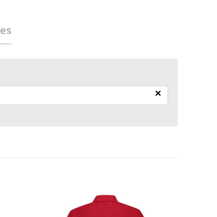
ies
×