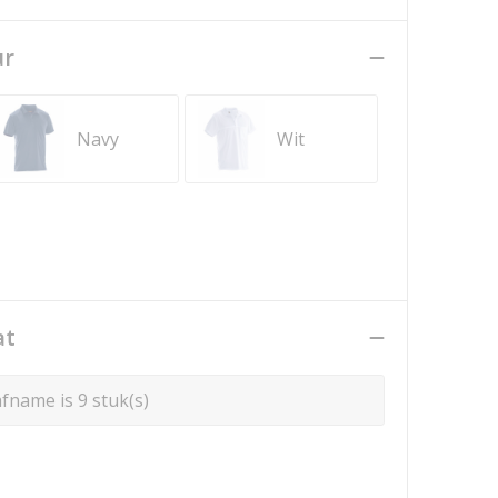
ur
Navy
Wit
at
fname is 9 stuk(s)