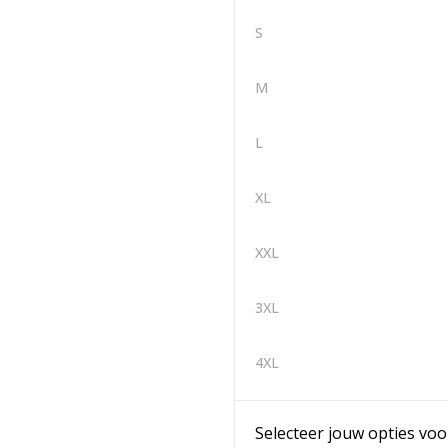
S
M
L
XL
XXL
3XL
4XL
Selecteer jouw opties voo