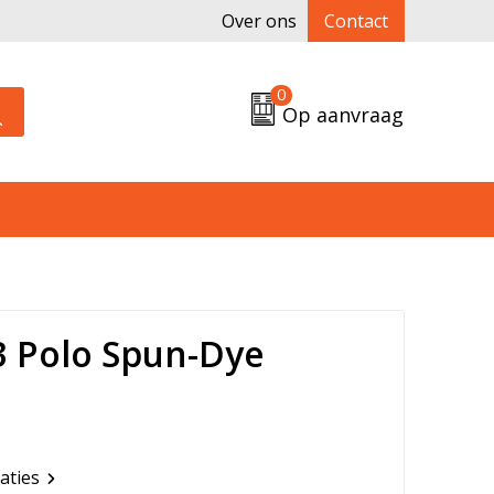
Over ons
Contact
0
Op aanvraag
 Polo Spun-Dye
caties