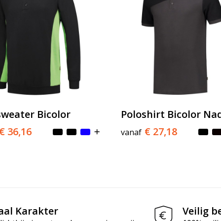
sweater Bicolor
Poloshirt Bicolor Na
€ 36,16
€ 27,18
vanaf
aal Karakter
Veilig b