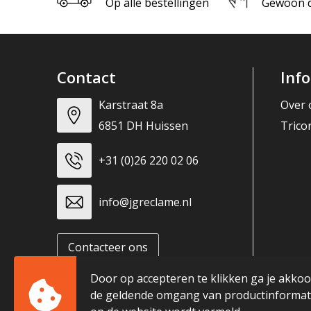
Op alle bestellingen
Gewoon di
Contact
Inf
Karstraat 8a
Over 
6851 DH Huissen
Trico
+31 (0)26 220 02 06
info@jgreclame.nl
Contacteer ons
Door op accepteren te klikken ga je akko
de geldende omgang van productinformati