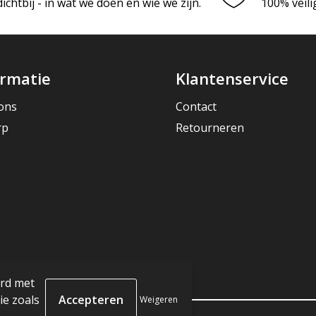
chtbij - in wat we doen en wie we zijn.
100% veili
ormatie
Klantenservice
ons
Contact
rp
Retourneren
ord met
e zoals
Weigeren