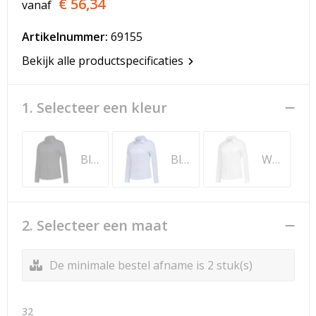
€ 56,34
vanaf
T-Shirts
Artikelnummer:
69155
Veiligheidsvesten en Veiligheidshesjes
Bekijk alle productspecificaties
Vesten
1. Selecteer een kleur
Werkkleding sets
Gehoorbescherming
Black
Blue
White
2. Selecteer een maat
De minimale bestel afname is 2 stuk(s)
32