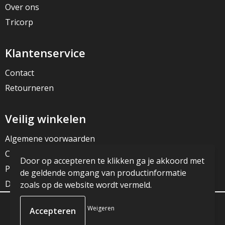
Over ons
Tricorp
Klantenservice
Contact
Retourneren
Veilig winkelen
Algemene voorwaarden
Cookieverklaring
Door op accepteren te klikken ga je akkoord met
Privacyverklaring
de geldende omgang van productinformatie
Disclaimer
zoals op de website wordt vermeld.
Weigeren
© Copyright JG Reclame 2023