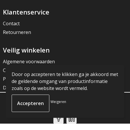
Klantenservice
Contact
Retourneren
Veilig winkelen
Algemene voorwaarden
Cookieverklaring
Door op accepteren te klikken ga je akkoord met
Privacyverklaring
de geldende omgang van productinformatie
Disclaimer
zoals op de website wordt vermeld.
Weigeren
© Copyright JG Reclame 2023