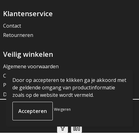
Klantenservice
Contact
Retourneren
Veilig winkelen
Algemene voorwaarden
Cookieverklaring
Door op accepteren te klikken ga je akkoord met
Privacyverklaring
de geldende omgang van productinformatie
Disclaimer
zoals op de website wordt vermeld.
Weigeren
© Copyright JG Reclame 2023