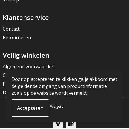
Klantenservice
Contact
Retourneren
Veilig winkelen
Algemene voorwaarden
Cookieverklaring
Door op accepteren te klikken ga je akkoord met
Privacyverklaring
de geldende omgang van productinformatie
Disclaimer
zoals op de website wordt vermeld.
Weigeren
© Copyright JG Reclame 2023