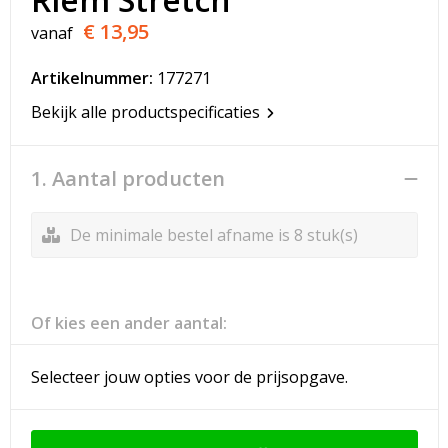
T-Shirts
€ 13,95
vanaf
Veiligheidsvesten en Veiligheidshesjes
Artikelnummer:
177271
Vesten
Bekijk alle productspecificaties
Werkkleding sets
1. Aantal producten
Gehoorbescherming
De minimale bestel afname is 8 stuk(s)
Of kies een ander aantal:
Selecteer jouw opties voor de prijsopgave.