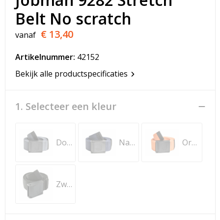
T-Shirts
Belt No scratch
Veiligheidsvesten en Veiligheidshesjes
€ 13,40
vanaf
Vesten
Artikelnummer:
42152
Bekijk alle productspecificaties
Werkkleding sets
Gehoorbescherming
1. Selecteer een kleur
Donkergrijs
Navy
Oranje
Zwart