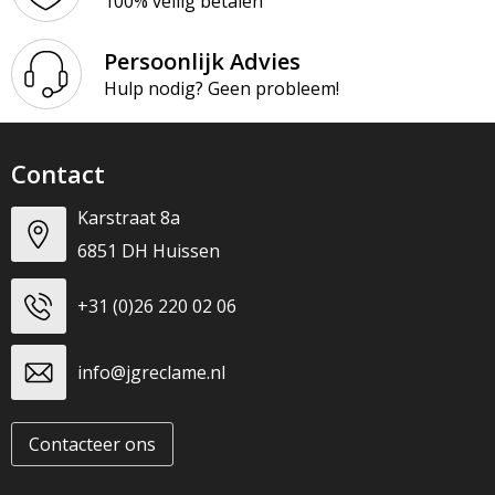
100% veilig betalen
T-Shirts
Persoonlijk Advies
Veiligheidsvesten en Veiligheidshesjes
Hulp nodig? Geen probleem!
Vesten
Contact
Werkkleding sets
Karstraat 8a
Gehoorbescherming
6851 DH Huissen
+31 (0)26 220 02 06
info@jgreclame.nl
Contacteer ons