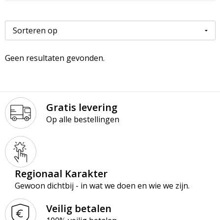
Paraplu’s
Kledingaccessoires
Ondergoed en Sokken
Premiums
Ondergoed, Sokken en Nachtkleding
Overalls
Schrijfblokken
Overhemden
Overhemden
Geen resultaten gevonden.
Schrijfwaren
Peuters en Baby's
Polo's
Tassen & Reizen
Polo's
Reflecterende polo's
Gratis levering
Op alle bestellingen
Regenkleding
Reflecterende vesten
Sweaters
Regenkleding
Regionaal Karakter
T-Shirts
Schorten en Sloven
Gewoon dichtbij - in wat we doen en wie we zijn.
Vesten
Sweaters
Veilig betalen