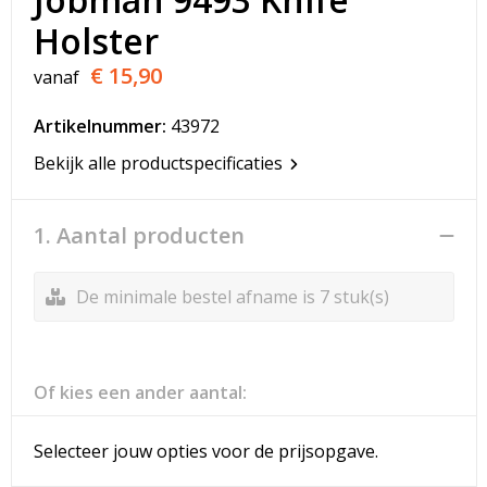
T-Shirts
Holster
Veiligheidsvesten en Veiligheidshesjes
€ 15,90
vanaf
Vesten
Artikelnummer:
43972
Bekijk alle productspecificaties
Werkkleding sets
Gehoorbescherming
1. Aantal producten
De minimale bestel afname is 7 stuk(s)
Of kies een ander aantal:
Selecteer jouw opties voor de prijsopgave.