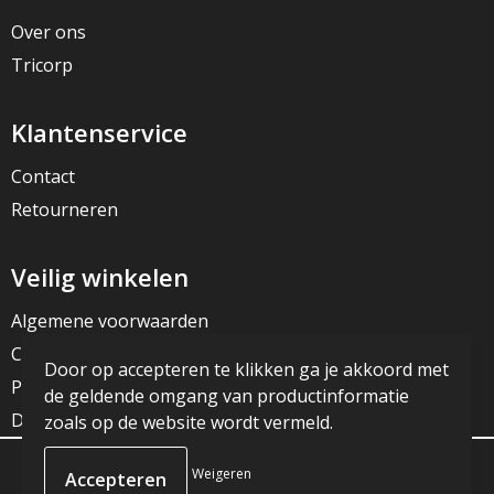
Over ons
Tricorp
Klantenservice
Contact
Retourneren
Veilig winkelen
Algemene voorwaarden
Cookieverklaring
Door op accepteren te klikken ga je akkoord met
Privacyverklaring
de geldende omgang van productinformatie
Disclaimer
zoals op de website wordt vermeld.
Weigeren
© Copyright JG Reclame 2023