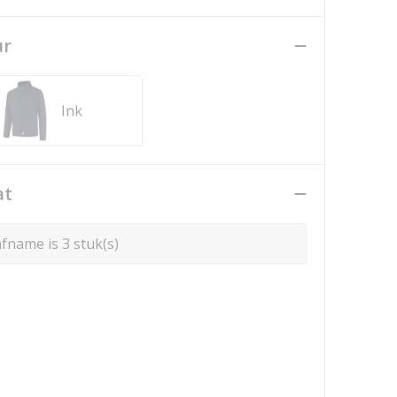
ur
Ink
at
fname is 3 stuk(s)