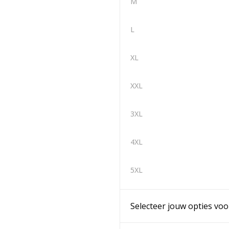
M
L
XL
XXL
3XL
4XL
5XL
Selecteer jouw opties voo