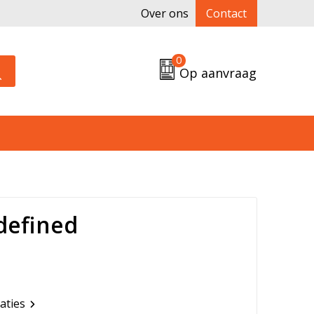
Over ons
Contact
0
Op aanvraag
defined
caties