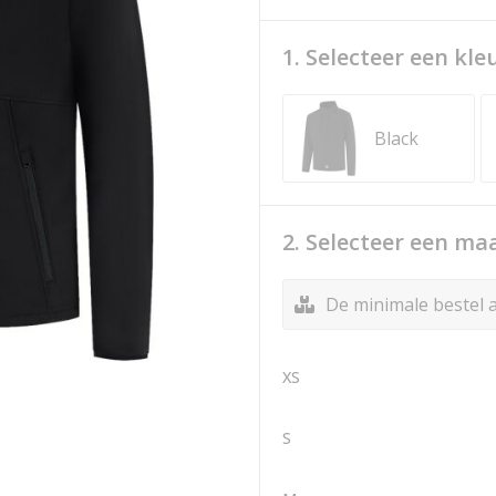
1. Selecteer een kle
Black
2. Selecteer een ma
De minimale bestel a
XS
S