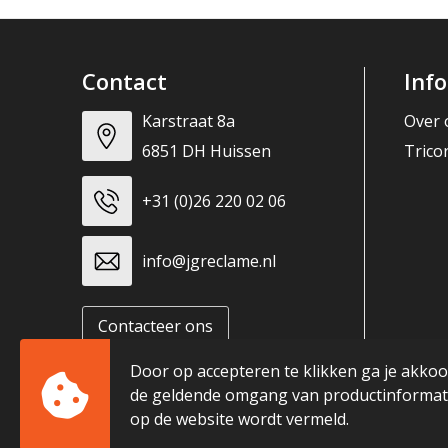
Contact
Inf
Karstraat 8a
Over 
6851 DH Huissen
Trico
+31 (0)26 220 02 06
info@jgreclame.nl
Contacteer ons
Door op accepteren te klikken ga je akko
de geldende omgang van productinformati
op de website wordt vermeld.
© Copyright JG Reclame 2023