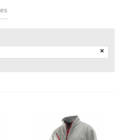
ies
×