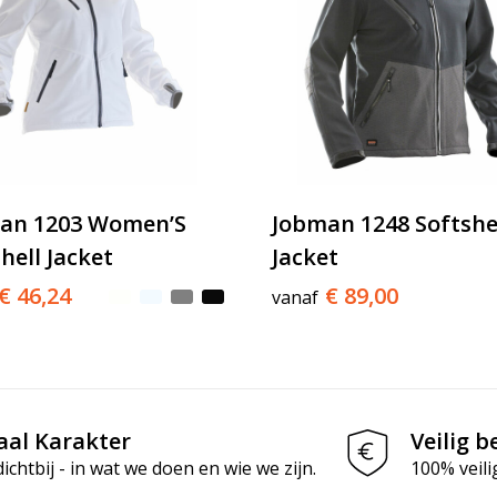
an 1203 Women’S
Jobman 1248 Softshe
hell Jacket
Jacket
€ 46,24
€ 89,00
vanaf
aal Karakter
Veilig b
chtbij - in wat we doen en wie we zijn.
100% veili