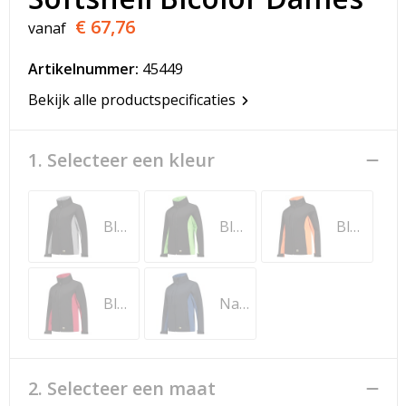
T-Shirts
€ 67,76
vanaf
Veiligheidsvesten en Veiligheidshesjes
Artikelnummer:
45449
Vesten
Bekijk alle productspecificaties
Werkkleding sets
1. Selecteer een kleur
Gehoorbescherming
Black-Grey
Black-Lime
Black-Orange
Black-Red
Navy-Royal Blue
2. Selecteer een maat