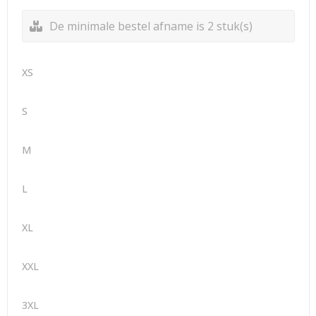
De minimale bestel afname is 2 stuk(s)
XS
S
M
L
XL
XXL
3XL