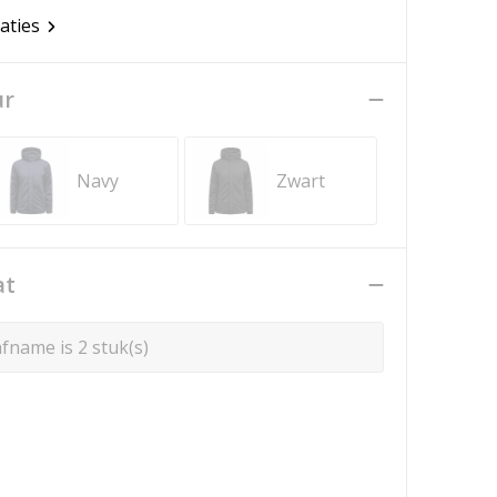
caties
ur
Navy
Zwart
at
fname is 2 stuk(s)