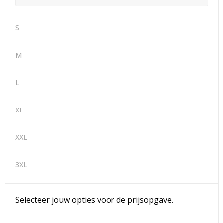
S
M
L
XL
XXL
3XL
Selecteer jouw opties voor de prijsopgave.