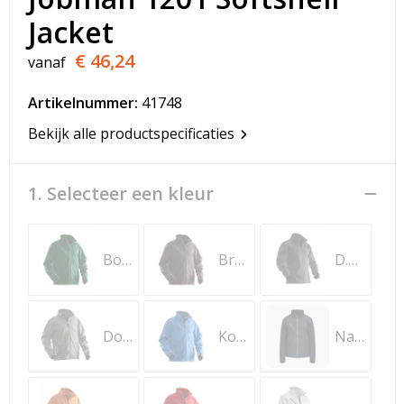
T-Shirts
Jacket
Veiligheidsvesten en Veiligheidshesjes
€ 46,24
vanaf
Vesten
Artikelnummer:
41748
Bekijk alle productspecificaties
Werkkleding sets
Gehoorbescherming
1. Selecteer een kleur
Bosgroen
Bruin
D.grijs/D. grijs
Donkergrijs
Kobalt
Navy