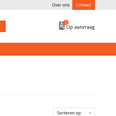
Over ons
Contact
0
Op aanvraag