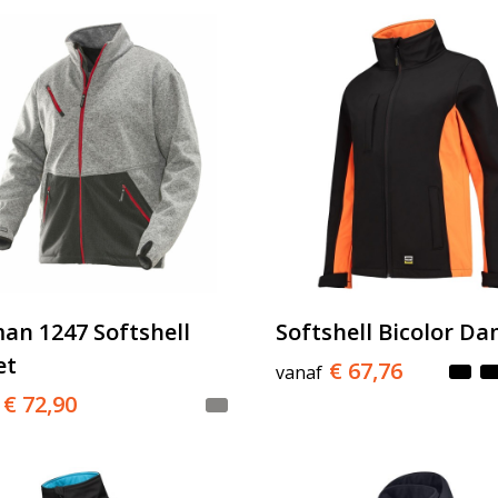
an 1247 Softshell
Softshell Bicolor D
et
€ 67,76
vanaf
€ 72,90