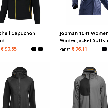
shell Capuchon
Jobman 1041 Women
nt
Winter Jacket Softsh
€ 90,85
€ 96,11
vanaf