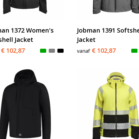
man 1372 Women's
Jobman 1391 Softshe
shell Jacket
Jacket
€ 102,87
€ 102,87
vanaf