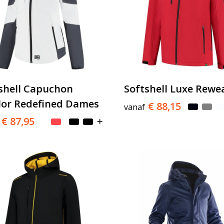
shell Capuchon
Softshell Luxe Rewe
lor Redefined Dames
€ 88,15
vanaf
€ 87,95