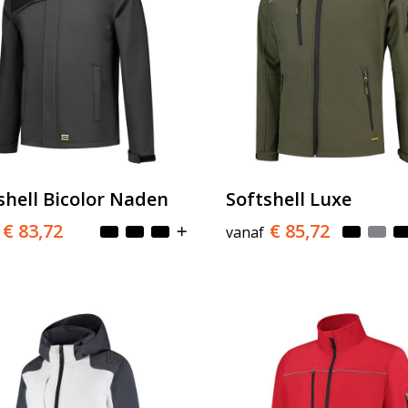
shell Bicolor Naden
Softshell Luxe
€ 83,72
€ 85,72
vanaf