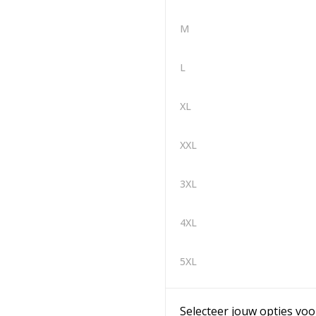
M
L
XL
XXL
3XL
4XL
5XL
Selecteer jouw opties voo