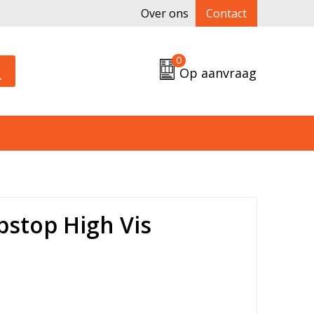
Over ons
Contact
0
Op aanvraag
pstop High Vis