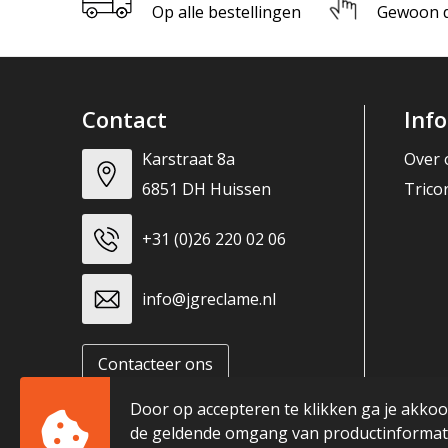
Op alle bestellingen
Gewoon di
Contact
Inf
Karstraat 8a
Over 
6851 DH Huissen
Trico
+31 (0)26 220 02 06
info@jgreclame.nl
Contacteer ons
Door op accepteren te klikken ga je akko
de geldende omgang van productinformati