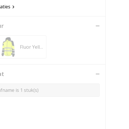
caties
ur
Fluor Yellow-Ink
at
fname is 1 stuk(s)