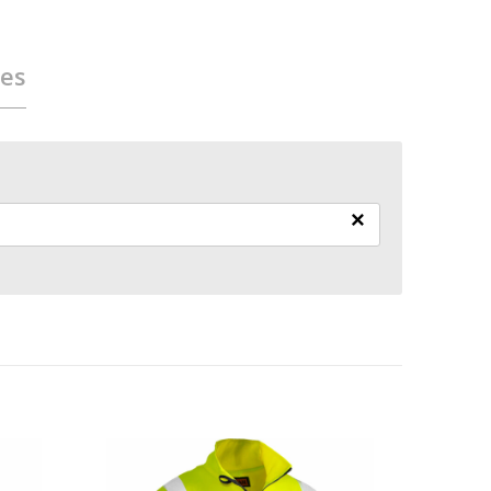
ies
×