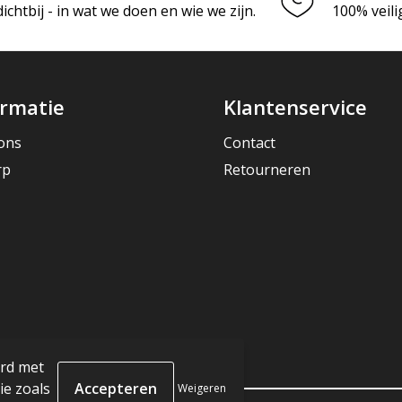
chtbij - in wat we doen en wie we zijn.
100% veili
ormatie
Klantenservice
ons
Contact
rp
Retourneren
ord met
e zoals
Weigeren