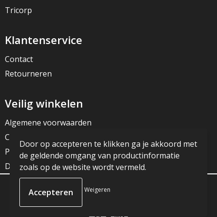
Tricorp
Klantenservice
Contact
Retourneren
Veilig winkelen
Algemene voorwaarden
Cookieverklaring
Door op accepteren te klikken ga je akkoord met
Privacyverklaring
de geldende omgang van productinformatie
Disclaimer
zoals op de website wordt vermeld.
Weigeren
© Copyright JG Reclame 2023