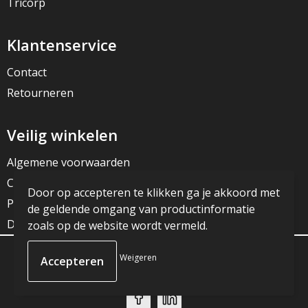
Tricorp
Klantenservice
Contact
Retourneren
Veilig winkelen
Algemene voorwaarden
Cookieverklaring
Door op accepteren te klikken ga je akkoord met
Privacyverklaring
de geldende omgang van productinformatie
Disclaimer
zoals op de website wordt vermeld.
Weigeren
© Copyright JG Reclame 2023