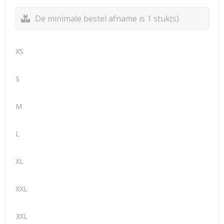
De minimale bestel afname is 1 stuk(s)
XS
S
M
L
XL
XXL
3XL