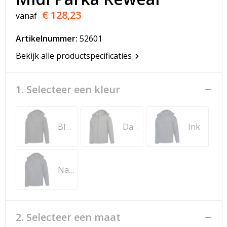
T-Shirts
€ 128,23
vanaf
Veiligheidsvesten en Veiligheidshesjes
Artikelnummer:
52601
Vesten
Bekijk alle productspecificaties
Werkkleding sets
1. Selecteer een kleur
Gehoorbescherming
Black
Dark Grey
Ink
Navy
2. Selecteer een maat