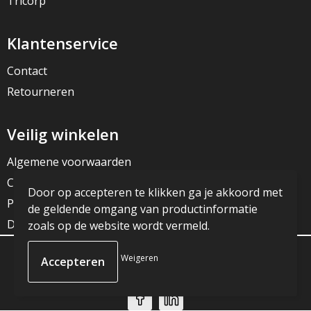
Tricorp
Klantenservice
Contact
Retourneren
Veilig winkelen
Algemene voorwaarden
Cookieverklaring
Door op accepteren te klikken ga je akkoord met
Privacyverklaring
de geldende omgang van productinformatie
Disclaimer
zoals op de website wordt vermeld.
Weigeren
© Copyright JG Reclame 2023