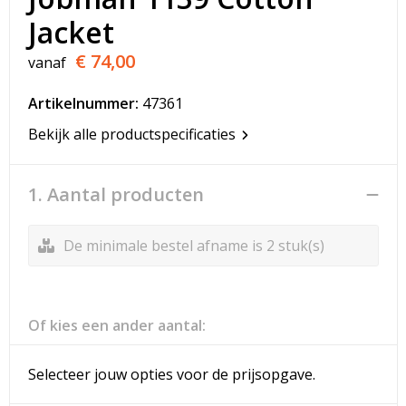
T-Shirts
Jacket
Veiligheidsvesten en Veiligheidshesjes
€ 74,00
vanaf
Vesten
Artikelnummer:
47361
Bekijk alle productspecificaties
Werkkleding sets
Gehoorbescherming
1. Aantal producten
De minimale bestel afname is 2 stuk(s)
Of kies een ander aantal:
Selecteer jouw opties voor de prijsopgave.