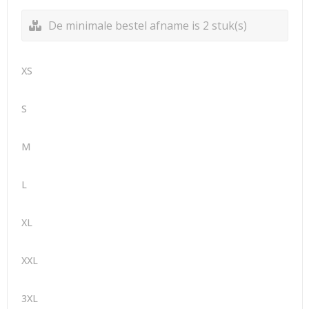
De minimale bestel afname is 2 stuk(s)
XS
S
M
L
XL
XXL
3XL