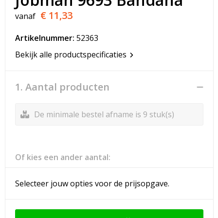
T-Shirts
€ 11,33
vanaf
Veiligheidsvesten en Veiligheidshesjes
Artikelnummer:
52363
Vesten
Bekijk alle productspecificaties
Werkkleding sets
1. Aantal producten
Gehoorbescherming
De minimale bestel afname is 9 stuk(s)
Of kies een ander aantal:
Selecteer jouw opties voor de prijsopgave.