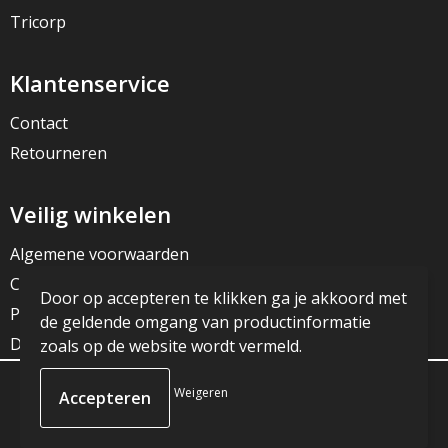
Tricorp
Klantenservice
Contact
Retourneren
Veilig winkelen
Algemene voorwaarden
Cookieverklaring
Door op accepteren te klikken ga je akkoord met
Privacyverklaring
de geldende omgang van productinformatie
Disclaimer
zoals op de website wordt vermeld.
Weigeren
© Copyright JG Reclame 2023