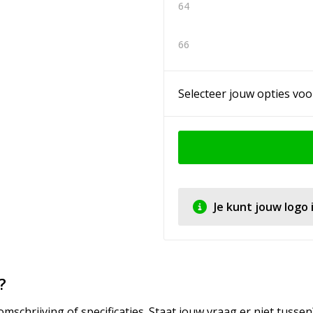
64
66
Selecteer jouw opties voo
Je kunt jouw logo
?
mschrijving of specificaties. Staat jouw vraag er niet tuss