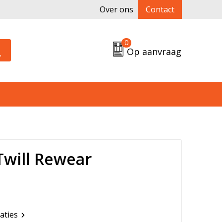
Over ons
Contact
0
Op aanvraag
will Rewear
caties