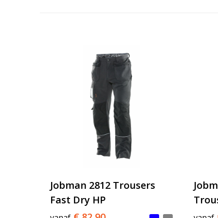
Jobman 2812 Trousers
Jobm
Fast Dry HP
Trou
€ 82,90
vanaf
vanaf