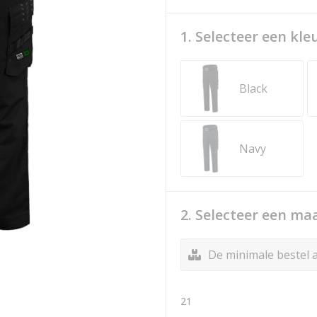
1. Selecteer een kle
Black
Navy
2. Selecteer een ma
De minimale bestel a
21