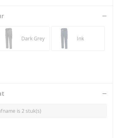
ur
Dark Grey
Ink
at
fname is 2 stuk(s)