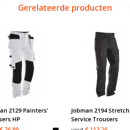
Gerelateerde producten
an 2129 Painters'
Jobman 2194 Stretch
sers HP
Service Trousers
€ 76,89
€ 113,26
vanaf