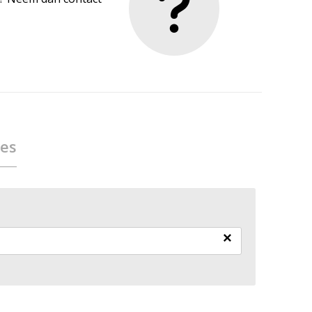
ies
×