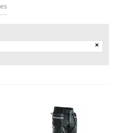
ies
×