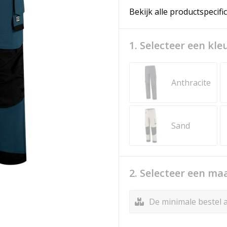
Bekijk alle productspecifi
1. Selecteer een kle
Anthracite
Sand
2. Selecteer een ma
De minimale bestel a