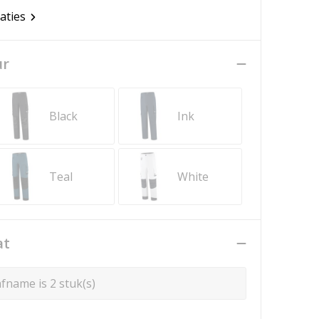
caties
ur
Black
Ink
Teal
White
at
fname is 2 stuk(s)