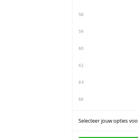
58
59
60
62
64
66
Selecteer jouw opties voo