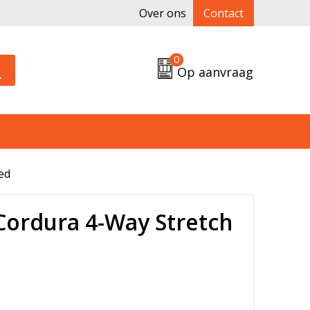
Over ons
Contact
0
Op aanvraag
ed
ordura 4-Way Stretch