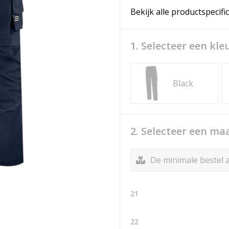
Bekijk alle productspecifi
1. Selecteer een kle
Black
2. Selecteer een ma
De minimale bestel a
21
22