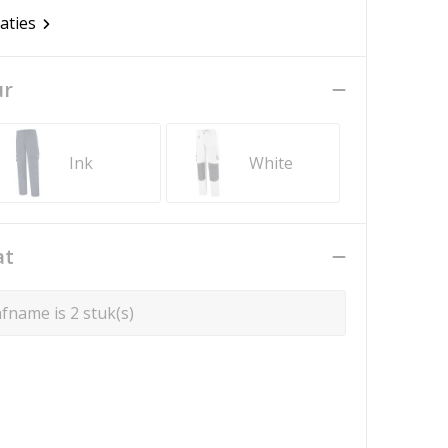
caties
ur
Ink
White
at
fname is 2 stuk(s)