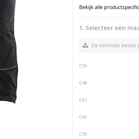
Bekijk alle productspecifi
1. Selecteer een ma
De minimale bestel a
C56
C48
C62
C60
C58