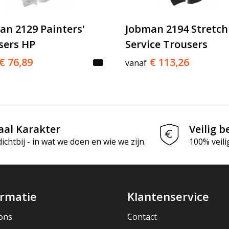
an 2129 Painters'
Jobman 2194 Stretch
sers HP
Service Trousers
€ 76,89
€ 113,26
vanaf
aal Karakter
Veilig b
chtbij - in wat we doen en wie we zijn.
100% veili
ormatie
Klantenservice
ons
Contact