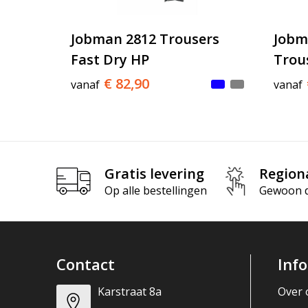
Jobman 2812 Trousers
Jobm
Fast Dry HP
Trou
€ 82,90
vanaf
vanaf
Gratis levering
Region
Op alle bestellingen
Gewoon di
Contact
Inf
Karstraat 8a
Over 