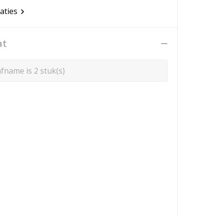
caties
at
fname is 2 stuk(s)