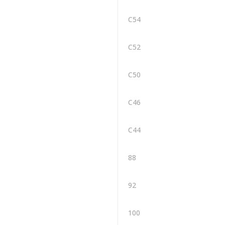
C54
C52
C50
C46
C44
88
92
100