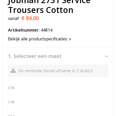
T-Shirts
Trousers Cotton
Veiligheidsvesten en Veiligheidshesjes
€ 84,00
vanaf
Vesten
Artikelnummer:
44814
Bekijk alle productspecificaties
Werkkleding sets
Gehoorbescherming
1. Selecteer een maat
De minimale bestel afname is 2 stuk(s)
C56
C48