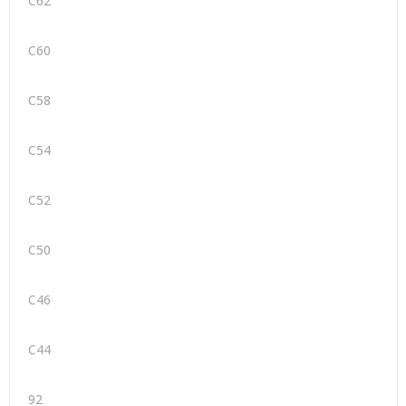
C62
C60
C58
C54
C52
C50
C46
C44
92