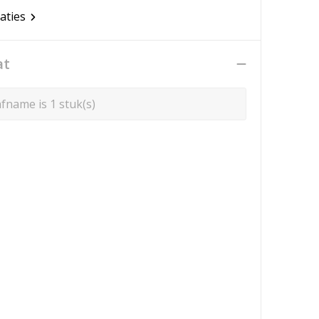
caties
at
fname is 1 stuk(s)