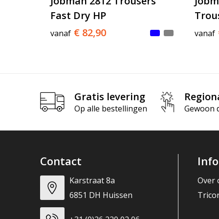
Jobman 2812 Trousers
Jobm
Fast Dry HP
Trou
€ 82,90
vanaf
vanaf
Gratis levering
Region
Op alle bestellingen
Gewoon di
Contact
Inf
Karstraat 8a
Over 
6851 DH Huissen
Trico