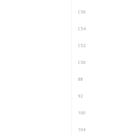
C56
C54
C52
C50
88
92
100
104