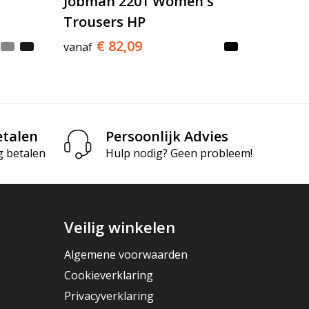
Jobman 2201 Women's
Trousers HP
€ 82,09
vanaf
etalen
Persoonlijk Advies
g betalen
Hulp nodig? Geen probleem!
Veilig winkelen
Algemene voorwaarden
Cookieverklaring
Privacyverklaring