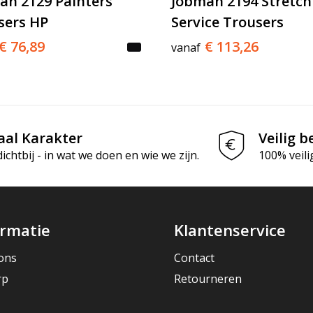
an 2129 Painters'
Jobman 2194 Stretch
sers HP
Service Trousers
€ 76,89
€ 113,26
vanaf
aal Karakter
Veilig b
chtbij - in wat we doen en wie we zijn.
100% veili
ormatie
Klantenservice
ons
Contact
rp
Retourneren