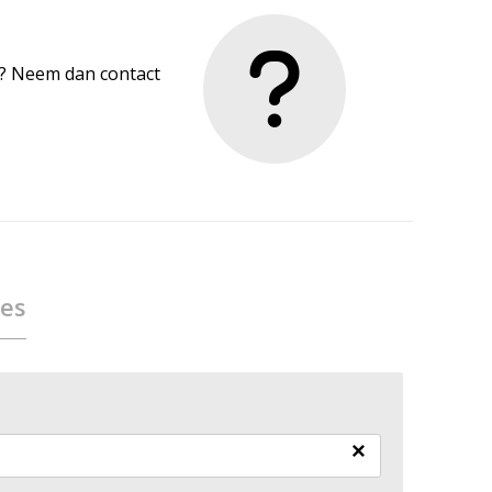
en? Neem dan contact
ies
×