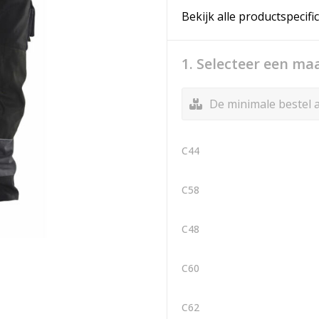
Bekijk alle productspecifi
1. Selecteer een ma
De minimale bestel a
C44
C58
C48
C60
C62