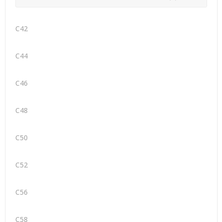
C42
C44
C46
C48
C50
C52
C56
C58