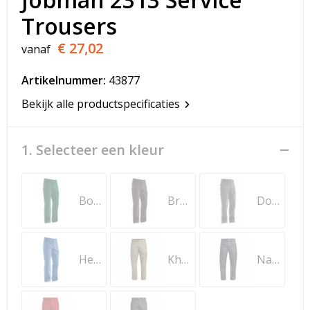
T-Shirts
Trousers
Veiligheidsvesten en Veiligheidshesjes
€ 27,02
vanaf
Vesten
Artikelnummer:
43877
Bekijk alle productspecificaties
Werkkleding sets
Gehoorbescherming
1. Selecteer een kleur
Bosgroen
Bruin
Donkergrijs
Hemelsblauw
Khaki
Navy