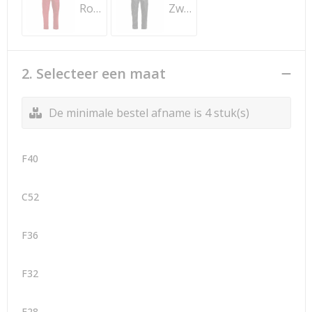
Rood
Zwart
2. Selecteer een maat
De minimale bestel afname is 4 stuk(s)
F40
C52
F36
F32
F28