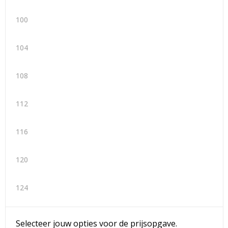
100
104
108
112
116
120
124
Selecteer jouw opties voor de prijsopgave.