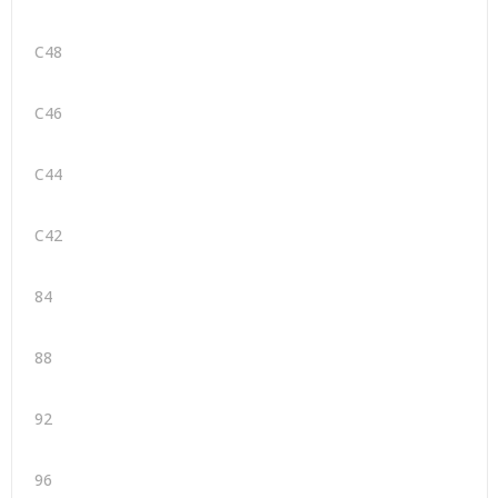
C48
C46
C44
C42
84
88
92
96